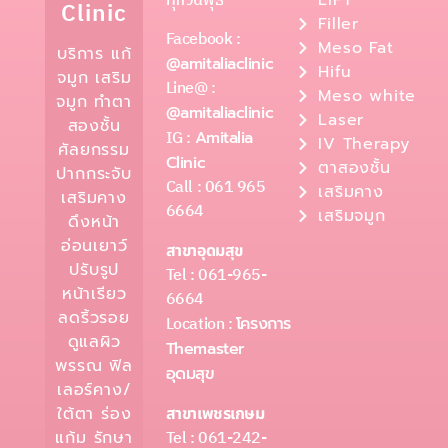
ทุกวันพุธ
LIFT
Clinic
Filler
Facebook :
Meso Fat
บริการ แก้
@amitaliaclinic
Hifu
จมูก เสริม
Line@ :
Meso white
จมูก ทำตา
@amitaliaclinic
Laser
สองชั้น
IG :
Amitalia
IV Therapy
ศัลยกรรม
Clinic
ตาสองชั้น
ปากกระจับ
Call : 061 965
เสริมคาง
เสริมคาง
6664
เสริมจมูก
ดึงหน้า
อ่อนเยาว์
สาขาอุดมสุข
ปรับรูป
Tel : 061-965-
หน้าเรียว
6664
ลดริ้วรอย
Location :
โครงการ
ดูแลผิว
Themaster
พรรณ ฟิล
อุดมสุข
เลอร์คาง/
ใต้ตา ร่อง
สาขาเพชรเกษม
Tel : 061-242-
แก้ม รักษา