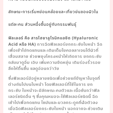
ลักษณะการเริ่มหย่อนคล้อยและเที่ยวย่นของผิวใน
แต่ละคน ส่วนหนึ่งขึ้นอยู่กับกรรมพันธุ์
ฟิลเลอร์ คือ สารไฮยาลูโรนิกแอซิด (Hyaluronic
การฉีดฟิลเลอร์ยกกระชับใบหน้า ฉีด
Acid หรือ HA)
เพื่อเข้าไปทดแทนและเติมเต็มใยคอลลาเจนใต้ผิวที่
เสื่อมสลาย ช่วยพยุงโครงหน้าให้เกิดการ ยกกระชับ
กลับมาดูอิ่ม เอิบ เพิ่มความยืดหยุ่น เติมร่องริ้วรอย
ลึกให้ตื้นขึ้น แลดูอ่อนกว่าวัย
ซึ่งฟิลเลอร์มีอยู่หลายชนิดเพื่อช่วยแก้ปัญหาในจุดที่
ต่างกันไปบนใบหน้า โดยฟิลเลอร์ที่ใช้ในการ ยก
กระชับ ใบหน้าจะมีลักษณะคงตัวและเนื้อข้นกว่าฟิล
เลอร์ชนิดอื่น ๆ ซึ่งคุณหมอจะใช้ฟิลเลอร์ชนิดนี้ ฉีด
เข้าไปเพื่อทดแทน ไขมันและมวลกระดูกที่ฝ่อตัวลง
เมื่อฉีดฟิลเลอร์ยกกระชับใบหน้า นอกจากจะช่วยเติม