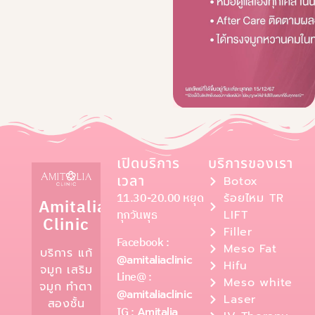
เปิดบริการ
บริการของเรา
เวลา
Botox
11.30-20.00 หยุด
ร้อยไหม TR
Amitalia
ทุกวันพุธ
LIFT
Clinic
Filler
Facebook :
Meso Fat
บริการ แก้
@amitaliaclinic
Hifu
จมูก เสริม
Line@ :
Meso white
จมูก ทำตา
@amitaliaclinic
Laser
สองชั้น
IG :
Amitalia