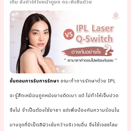
เต็ม ยังทําให้ใบหน้าดูยก กระชับขึ้นด้วย
ขณะทําการรักษาด้วย IPL
ขั้นตอนการรับการรักษา
จะรู้สึกเหมือนถูกหนังยางดีดเบา แต่ ไม่ทําให้เจ็บปวด
จึงไม่ จําเป็นต้องใช้ยาชา แต่เพื่อป้องกันความร้อนใน
บางจุดที่มีเม็ดสีผิวเข้มกว่าบริเวณอื่น จึงใช้เจลชโลม