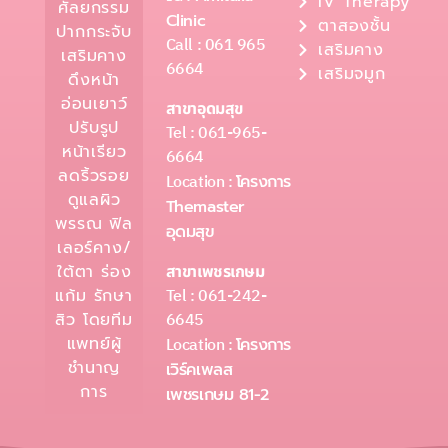
IV Therapy
ศัลยกรรม
Clinic
ตาสองชั้น
ปากกระจับ
Call : 061 965
เสริมคาง
เสริมคาง
6664
เสริมจมูก
ดึงหน้า
อ่อนเยาว์
สาขาอุดมสุข
ปรับรูป
Tel : 061-965-
หน้าเรียว
6664
ลดริ้วรอย
Location :
โครงการ
ดูแลผิว
Themaster
พรรณ ฟิล
อุดมสุข
เลอร์คาง/
ใต้ตา ร่อง
สาขาเพชรเกษม
Tel : 061-242-
แก้ม รักษา
6645
สิว โดยทีม
แพทย์ผู้
Location :
โครงการ
ชำนาญ
เวิร์คเพลส
การ
เพชรเกษม 81-2