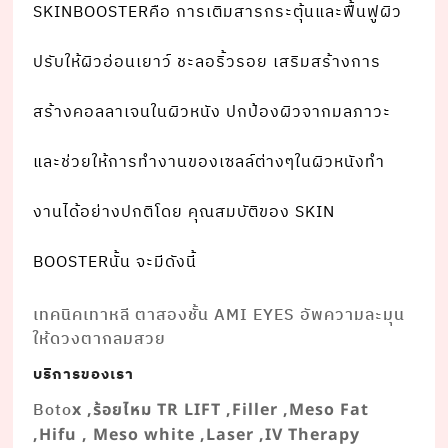
SKINBOOSTERคือ การเติมสารกระตุ้นและฟื้นฟูผิว
ปรับให้ผิวอ่อนเยาว์ ชะลอริ้วรอย เสริมสร้างการ
สร้างคอลลาเจนในผิวหนัง ปกป้องผิวจากมลภาวะ
และช่วยให้การทํางานของเซลล์ต่างๆในผิวหนังทํา
งานได้อย่างปกติโดย คุณสมบัติของ SKIN
BOOSTERนั้น จะมีดังนี้
เทคนิคเทาหลี ตาสองชั้น AMI EYES อัพความละมุน
ให้ดวงตากลมสวย
บริการของเรา
Boto
x ,ร้อยไหม TR LIFT ,Filler ,Meso Fat
,Hifu , Meso white ,Laser ,IV Therapy