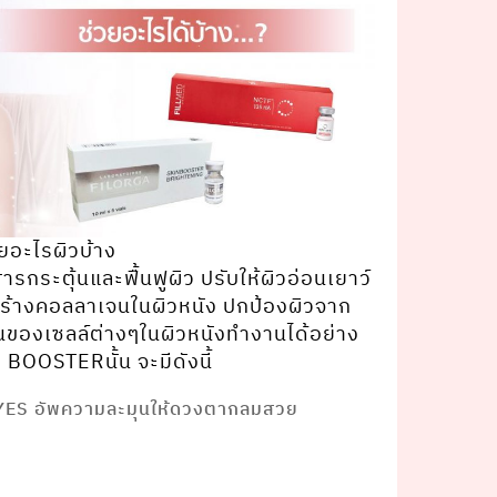
ยอะไรผิวบ้าง
ระตุ้นและฟื้นฟูผิว ปรับให้ผิวอ่อนเยาว์
สร้างคอลลาเจนในผิวหนัง ปกป้องผิวจาก
ของเซลล์ต่างๆในผิวหนังทํางานได้อย่าง
BOOSTERนั้น จะมีดังนี้
EYES อัพความละมุนให้ดวงตากลมสวย