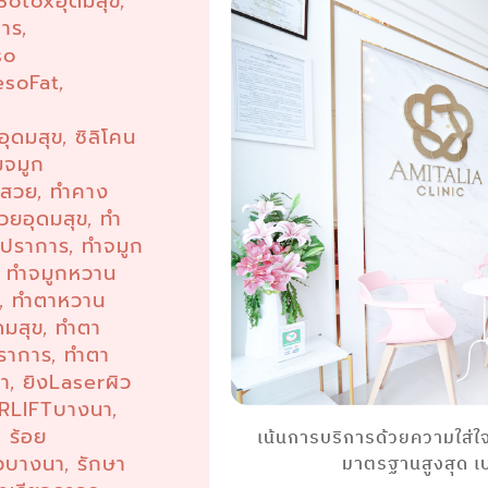
Botoxอุดมสุข
,
การ
,
so
esoFat
,
ุดมสุข
ซิลิโคน
,
มจมูก
งสวย
ทำคาง
,
วยอุดมสุข
ทำ
,
รปราการ
ทำจมูก
,
ทำจมูกหวาน
,
น
ทำตาหวาน
,
ดมสุข
ทำตา
,
ราการ
ทำตา
,
นา
ยิงLaserผิว
,
TRLIFTบางนา
,
ร้อย
เน้นการบริการด้วยความใส่ใ
,
ิวบางนา
รักษา
มาตรฐานสูงสุด เ
,