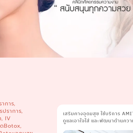
ปราการ
,
ทรปราการ
,
เสริมคางอุดมสุข ใช้บริการ AMI
า
IV
,
ดูแลเอาใจใส่ และพัฒนาด้านความ
ีดBotox
,