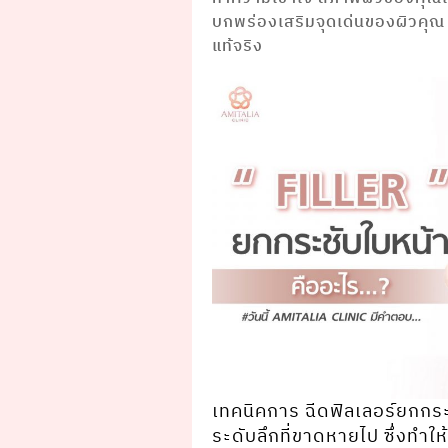
บกพร่องเสริมจุดเด่นของผิวคุณ เพ
แท้จริง
เทคนิคการ ฉีดฟิลเลอร์ยกกระ
ระดับลึกที่ขาดหายไป ซึ่งทํา