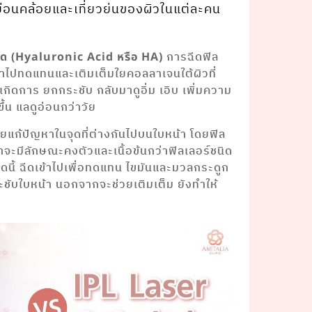
ย่อนคล้อยและเที่ยวย่นของผิวในแต่ละคน
การฉีดฟิล
ซิด (Hyaluronic Acid หรือ HA)
ข้าไปทดแทนและเติมเต็มใยคอลลาเจนใต้ผิวที่
เกิดการ ยกกระชับ กลับมาดูอิ่ม เอิบ เพิ่มความ
ขึ้น แลดูอ่อนกว่าวัย
ช่วยแก้ปัญหาในจุดที่ต่างกันไปบนใบหน้า โดยฟิล
้าจะมีลักษณะคงตัวและเนื้อข้นกว่าฟิลเลอร์ชนิด
นิดนี้ ฉีดเข้าไปเพื่อทดแทน ไขมันและมวลกระดูก
ระชับใบหน้า นอกจากจะช่วยเติมเต็ม ยังทําให้