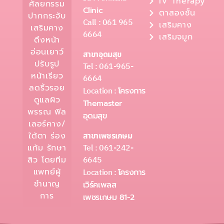
IV Therapy
ศัลยกรรม
Clinic
ตาสองชั้น
ปากกระจับ
Call : 061 965
เสริมคาง
เสริมคาง
6664
เสริมจมูก
ดึงหน้า
อ่อนเยาว์
สาขาอุดมสุข
ปรับรูป
Tel : 061-965-
หน้าเรียว
6664
ลดริ้วรอย
Location :
โครงการ
ดูแลผิว
Themaster
พรรณ ฟิล
อุดมสุข
เลอร์คาง/
ใต้ตา ร่อง
สาขาเพชรเกษม
Tel : 061-242-
แก้ม รักษา
6645
สิว โดยทีม
แพทย์ผู้
Location :
โครงการ
ชำนาญ
เวิร์คเพลส
การ
เพชรเกษม 81-2