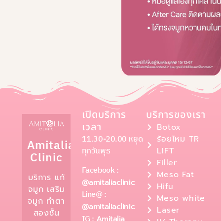
เปิดบริการ
บริการของเรา
เวลา
Botox
11.30-20.00 หยุด
ร้อยไหม TR
Amitalia
ทุกวันพุธ
LIFT
Clinic
Filler
Facebook :
Meso Fat
บริการ แก้
@amitaliaclinic
Hifu
จมูก เสริม
Line@ :
Meso white
จมูก ทำตา
@amitaliaclinic
Laser
สองชั้น
IG :
Amitalia