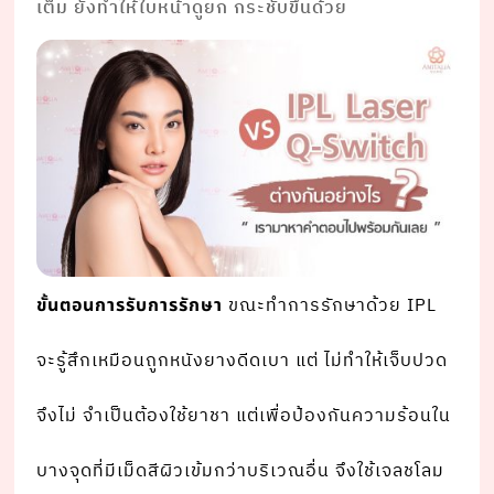
เต็ม ยังทําให้ใบหน้าดูยก กระชับขึ้นด้วย
ขณะทําการรักษาด้วย IPL
ขั้นตอนการรับการรักษา
จะรู้สึกเหมือนถูกหนังยางดีดเบา แต่ ไม่ทําให้เจ็บปวด
จึงไม่ จําเป็นต้องใช้ยาชา แต่เพื่อป้องกันความร้อนใน
บางจุดที่มีเม็ดสีผิวเข้มกว่าบริเวณอื่น จึงใช้เจลชโลม