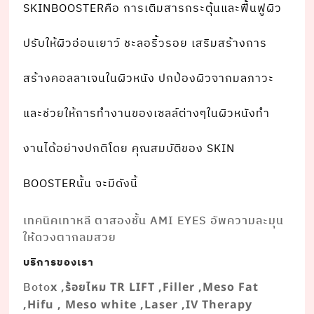
SKINBOOSTERคือ การเติมสารกระตุ้นและฟื้นฟูผิว
ปรับให้ผิวอ่อนเยาว์ ชะลอริ้วรอย เสริมสร้างการ
สร้างคอลลาเจนในผิวหนัง ปกป้องผิวจากมลภาวะ
และช่วยให้การทํางานของเซลล์ต่างๆในผิวหนังทํา
งานได้อย่างปกติโดย คุณสมบัติของ SKIN
BOOSTERนั้น จะมีดังนี้
เทคนิคเทาหลี ตาสองชั้น AMI EYES อัพความละมุน
ให้ดวงตากลมสวย
บริการของเรา
Boto
x ,ร้อยไหม TR LIFT ,Filler ,Meso Fat
,Hifu , Meso white ,Laser ,IV Therapy