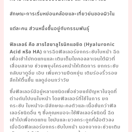
ลักษณะการเริ่มหย่อนคล้อยและเที่ยวย่นของผิวใน
แต่ละคน ส่วนหนึ่งขึ้นอยู่กับกรรมพันธุ์
ฟิลเลอร์ คือ สารไฮยาลูโรนิกแอซิด (Hyaluronic
การฉีดฟิลเลอร์ยกกระชับใบหน้า ฉีด
Acid หรือ HA)
เพื่อเข้าไปทดแทนและเติมเต็มใยคอลลาเจนใต้ผิวที่
เสื่อมสลาย ช่วยพยุงโครงหน้าให้เกิดการ ยกกระชับ
กลับมาดูอิ่ม เอิบ เพิ่มความยืดหยุ่น เติมร่องริ้วรอย
ลึกให้ตื้นขึ้น แลดูอ่อนกว่าวัย
ซึ่งฟิลเลอร์มีอยู่หลายชนิดเพื่อช่วยแก้ปัญหาในจุดที่
ต่างกันไปบนใบหน้า โดยฟิลเลอร์ที่ใช้ในการ ยก
กระชับ ใบหน้าจะมีลักษณะคงตัวและเนื้อข้นกว่าฟิล
เลอร์ชนิดอื่น ๆ ซึ่งคุณหมอจะใช้ฟิลเลอร์ชนิดนี้ ฉีด
เข้าไปเพื่อทดแทน ไขมันและมวลกระดูกที่ฝ่อตัวลง
เมื่อฉีดฟิลเลอร์ยกกระชับใบหน้า นอกจากจะช่วยเติม