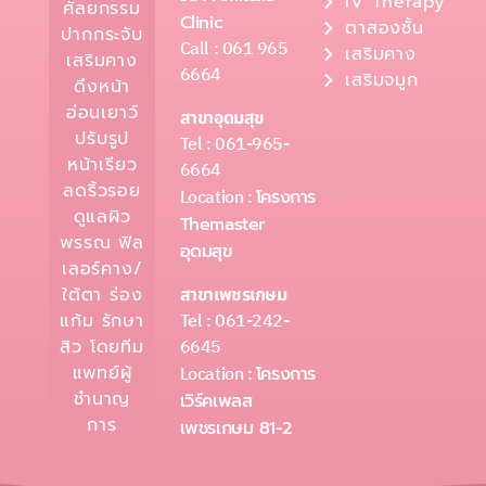
IV Therapy
ศัลยกรรม
Clinic
ตาสองชั้น
ปากกระจับ
Call : 061 965
เสริมคาง
เสริมคาง
6664
เสริมจมูก
ดึงหน้า
อ่อนเยาว์
สาขาอุดมสุข
ปรับรูป
Tel : 061-965-
หน้าเรียว
6664
ลดริ้วรอย
Location :
โครงการ
ดูแลผิว
Themaster
พรรณ ฟิล
อุดมสุข
เลอร์คาง/
ใต้ตา ร่อง
สาขาเพชรเกษม
Tel : 061-242-
แก้ม รักษา
6645
สิว โดยทีม
แพทย์ผู้
Location :
โครงการ
ชำนาญ
เวิร์คเพลส
การ
เพชรเกษม 81-2