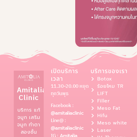
เปิดบริการ
บริการของเรา
เวลา
Botox
11.30-20.00 หยุด
ร้อยไหม TR
Amitalia
ทุกวันพุธ
LIFT
Clinic
Filler
Facebook :
Meso Fat
บริการ แก้
@amitaliaclinic
Hifu
จมูก เสริม
Line@ :
Meso white
จมูก ทำตา
@amitaliaclinic
Laser
สองชั้น
IG :
Amitalia