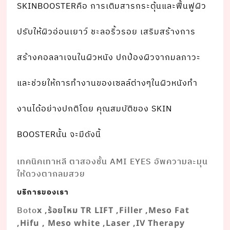
SKINBOOSTERคือ การเติมสารกระตุ้นและฟื้นฟูผิว
ปรับให้ผิวอ่อนเยาว์ ชะลอริ้วรอย เสริมสร้างการ
สร้างคอลลาเจนในผิวหนัง ปกป้องผิวจากมลภาวะ
และช่วยให้การทํางานของเซลล์ต่างๆในผิวหนังทํา
งานได้อย่างปกติโดย คุณสมบัติของ SKIN
BOOSTERนั้น จะมีดังนี้
เทคนิคเทาหลี ตาสองชั้น AMI EYES อัพความละมุน
ให้ดวงตากลมสวย
บริการของเรา
Boto
x ,ร้อยไหม TR LIFT ,Filler ,Meso Fat
,Hifu , Meso white ,Laser ,IV Therapy