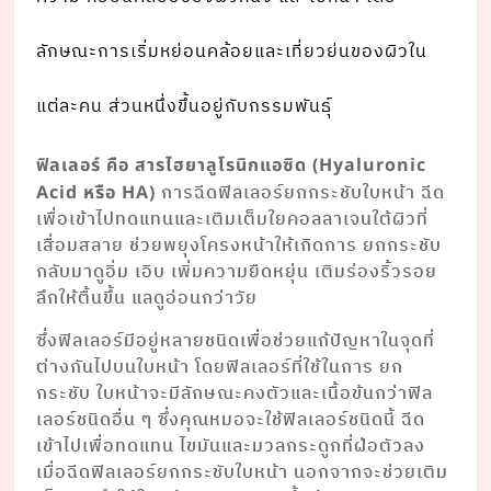
ลักษณะการเริ่มหย่อนคล้อยและเที่ยวย่นของผิวใน
แต่ละคน ส่วนหนึ่งขึ้นอยู่กับกรรมพันธุ์
ฟิลเลอร์ คือ สารไฮยาลูโรนิกแอซิด (Hyaluronic
การฉีดฟิลเลอร์ยกกระชับใบหน้า ฉีด
Acid หรือ HA)
เพื่อเข้าไปทดแทนและเติมเต็มใยคอลลาเจนใต้ผิวที่
เสื่อมสลาย ช่วยพยุงโครงหน้าให้เกิดการ ยกกระชับ
กลับมาดูอิ่ม เอิบ เพิ่มความยืดหยุ่น เติมร่องริ้วรอย
ลึกให้ตื้นขึ้น แลดูอ่อนกว่าวัย
ซึ่งฟิลเลอร์มีอยู่หลายชนิดเพื่อช่วยแก้ปัญหาในจุดที่
ต่างกันไปบนใบหน้า โดยฟิลเลอร์ที่ใช้ในการ ยก
กระชับ ใบหน้าจะมีลักษณะคงตัวและเนื้อข้นกว่าฟิล
เลอร์ชนิดอื่น ๆ ซึ่งคุณหมอจะใช้ฟิลเลอร์ชนิดนี้ ฉีด
เข้าไปเพื่อทดแทน ไขมันและมวลกระดูกที่ฝ่อตัวลง
เมื่อฉีดฟิลเลอร์ยกกระชับใบหน้า นอกจากจะช่วยเติม