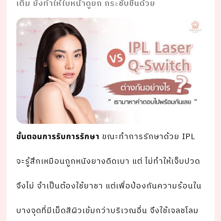
เต็ม ยังทําให้ใบหน้าดูยก กระชับขึ้นด้วย
ขณะทําการรักษาด้วย IPL
ขั้นตอนการรับการรักษา
จะรู้สึกเหมือนถูกหนังยางดีดเบา แต่ ไม่ทําให้เจ็บปวด
จึงไม่ จําเป็นต้องใช้ยาชา แต่เพื่อป้องกันความร้อนใน
บางจุดที่มีเม็ดสีผิวเข้มกว่าบริเวณอื่น จึงใช้เจลชโลม