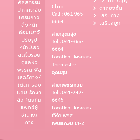
IV Therapy
ศัลยกรรม
Clinic
ตาสองชั้น
ปากกระจับ
Call : 061 965
เสริมคาง
เสริมคาง
6664
เสริมจมูก
ดึงหน้า
อ่อนเยาว์
สาขาอุดมสุข
ปรับรูป
Tel : 061-965-
หน้าเรียว
6664
ลดริ้วรอย
Location :
โครงการ
ดูแลผิว
Themaster
พรรณ ฟิล
อุดมสุข
เลอร์คาง/
ใต้ตา ร่อง
สาขาเพชรเกษม
Tel : 061-242-
แก้ม รักษา
6645
สิว โดยทีม
แพทย์ผู้
Location :
โครงการ
ชำนาญ
เวิร์คเพลส
การ
เพชรเกษม 81-2