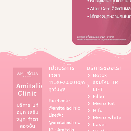
เปิดบริการ
บริการของเรา
เวลา
Botox
11.30-20.00 หยุด
ร้อยไหม TR
Amitalia
ทุกวันพุธ
LIFT
Clinic
Filler
Facebook :
Meso Fat
บริการ แก้
@amitaliaclinic
Hifu
จมูก เสริม
Line@ :
Meso white
จมูก ทำตา
@amitaliaclinic
Laser
สองชั้น
IG :
Amitalia