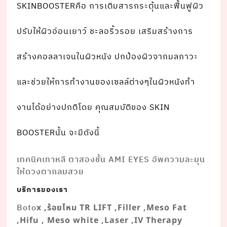
SKINBOOSTERคือ การเติมสารกระตุ้นและฟื้นฟูผิว
ปรับให้ผิวอ่อนเยาว์ ชะลอริ้วรอย เสริมสร้างการ
สร้างคอลลาเจนในผิวหนัง ปกป้องผิวจากมลภาวะ
และช่วยให้การทํางานของเซลล์ต่างๆในผิวหนังทํา
งานได้อย่างปกติโดย คุณสมบัติของ SKIN
BOOSTERนั้น จะมีดังนี้
เทคนิคเทาหลี ตาสองชั้น AMI EYES อัพความละมุน
ให้ดวงตากลมสวย
บริการของเรา
Boto
x ,ร้อยไหม TR LIFT ,Filler ,Meso Fat
,Hifu , Meso white ,Laser ,IV Therapy