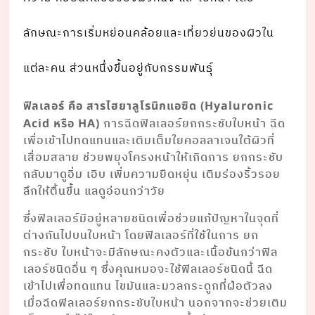
ลักษณะการเริ่มหย่อนคล้อยและเที่ยวย่นของผิวใน
แต่ละคน ส่วนหนึ่งขึ้นอยู่กับกรรมพันธุ์
ฟิลเลอร์ คือ สารไฮยาลูโรนิกแอซิด (Hyaluronic
การฉีดฟิลเลอร์ยกกระชับใบหน้า ฉีด
Acid หรือ HA)
เพื่อเข้าไปทดแทนและเติมเต็มใยคอลลาเจนใต้ผิวที่
เสื่อมสลาย ช่วยพยุงโครงหน้าให้เกิดการ ยกกระชับ
กลับมาดูอิ่ม เอิบ เพิ่มความยืดหยุ่น เติมร่องริ้วรอย
ลึกให้ตื้นขึ้น แลดูอ่อนกว่าวัย
ซึ่งฟิลเลอร์มีอยู่หลายชนิดเพื่อช่วยแก้ปัญหาในจุดที่
ต่างกันไปบนใบหน้า โดยฟิลเลอร์ที่ใช้ในการ ยก
กระชับ ใบหน้าจะมีลักษณะคงตัวและเนื้อข้นกว่าฟิล
เลอร์ชนิดอื่น ๆ ซึ่งคุณหมอจะใช้ฟิลเลอร์ชนิดนี้ ฉีด
เข้าไปเพื่อทดแทน ไขมันและมวลกระดูกที่ฝ่อตัวลง
เมื่อฉีดฟิลเลอร์ยกกระชับใบหน้า นอกจากจะช่วยเติม