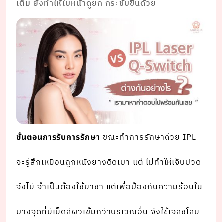
เต็ม ยังทําให้ใบหน้าดูยก กระชับขึ้นด้วย
ขณะทําการรักษาด้วย IPL
ขั้นตอนการรับการรักษา
จะรู้สึกเหมือนถูกหนังยางดีดเบา แต่ ไม่ทําให้เจ็บปวด
จึงไม่ จําเป็นต้องใช้ยาชา แต่เพื่อป้องกันความร้อนใน
บางจุดที่มีเม็ดสีผิวเข้มกว่าบริเวณอื่น จึงใช้เจลชโลม