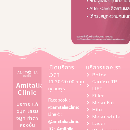
เปิดบริการ
บริการของเรา
เวลา
Botox
11.30-20.00 หยุด
ร้อยไหม TR
Amitalia
ทุกวันพุธ
LIFT
Clinic
Filler
Facebook :
Meso Fat
บริการ แก้
@amitaliaclinic
Hifu
จมูก เสริม
Line@ :
Meso white
จมูก ทำตา
@amitaliaclinic
Laser
สองชั้น
IG :
Amitalia