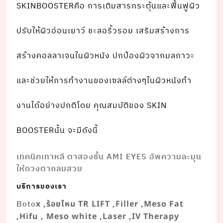
SKINBOOSTERคือ การเติมสารกระตุ้นและฟื้นฟูผิว
ปรับให้ผิวอ่อนเยาว์ ชะลอริ้วรอย เสริมสร้างการ
สร้างคอลลาเจนในผิวหนัง ปกป้องผิวจากมลภาวะ
และช่วยให้การทํางานของเซลล์ต่างๆในผิวหนังทํา
งานได้อย่างปกติโดย คุณสมบัติของ SKIN
BOOSTERนั้น จะมีดังนี้
เทคนิคเทาหลี ตาสองชั้น AMI EYES อัพความละมุน
ให้ดวงตากลมสวย
บริการของเรา
Boto
x ,ร้อยไหม TR LIFT ,Filler ,Meso Fat
,Hifu , Meso white ,Laser ,IV Therapy