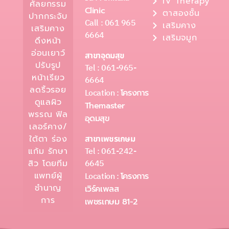
IV Therapy
ศัลยกรรม
Clinic
ตาสองชั้น
ปากกระจับ
Call : 061 965
เสริมคาง
เสริมคาง
6664
เสริมจมูก
ดึงหน้า
อ่อนเยาว์
สาขาอุดมสุข
ปรับรูป
Tel : 061-965-
หน้าเรียว
6664
ลดริ้วรอย
Location :
โครงการ
ดูแลผิว
Themaster
พรรณ ฟิล
อุดมสุข
เลอร์คาง/
ใต้ตา ร่อง
สาขาเพชรเกษม
Tel : 061-242-
แก้ม รักษา
6645
สิว โดยทีม
แพทย์ผู้
Location :
โครงการ
ชำนาญ
เวิร์คเพลส
การ
เพชรเกษม 81-2