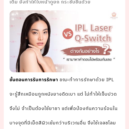
เต็ม ยังทําให้ใบหน้าดูยก กระชับขึ้นด้วย
ขณะทําการรักษาด้วย IPL
ขั้นตอนการรับการรักษา
จะรู้สึกเหมือนถูกหนังยางดีดเบา แต่ ไม่ทําให้เจ็บปวด
จึงไม่ จําเป็นต้องใช้ยาชา แต่เพื่อป้องกันความร้อนใน
บางจุดที่มีเม็ดสีผิวเข้มกว่าบริเวณอื่น จึงใช้เจลชโลม