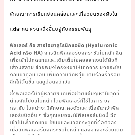
ลักษณะการเริ่มหย่อนคล้อยและเที่ยวย่นของผิวใน
แต่ละคน ส่วนหนึ่งขึ้นอยู่กับกรรมพันธุ์
ฟิลเลอร์ คือ สารไฮยาลูโรนิกแอซิด (Hyaluronic
การฉีดฟิลเลอร์ยกกระชับใบหน้า ฉีด
Acid หรือ HA)
เพื่อเข้าไปทดแทนและเติมเต็มใยคอลลาเจนใต้ผิวที่
เสื่อมสลาย ช่วยพยุงโครงหน้าให้เกิดการ ยกกระชับ
กลับมาดูอิ่ม เอิบ เพิ่มความยืดหยุ่น เติมร่องริ้วรอย
ลึกให้ตื้นขึ้น แลดูอ่อนกว่าวัย
ซึ่งฟิลเลอร์มีอยู่หลายชนิดเพื่อช่วยแก้ปัญหาในจุดที่
ต่างกันไปบนใบหน้า โดยฟิลเลอร์ที่ใช้ในการ ยก
กระชับ ใบหน้าจะมีลักษณะคงตัวและเนื้อข้นกว่าฟิล
เลอร์ชนิดอื่น ๆ ซึ่งคุณหมอจะใช้ฟิลเลอร์ชนิดนี้ ฉีด
เข้าไปเพื่อทดแทน ไขมันและมวลกระดูกที่ฝ่อตัวลง
เมื่อฉีดฟิลเลอร์ยกกระชับใบหน้า นอกจากจะช่วยเติม