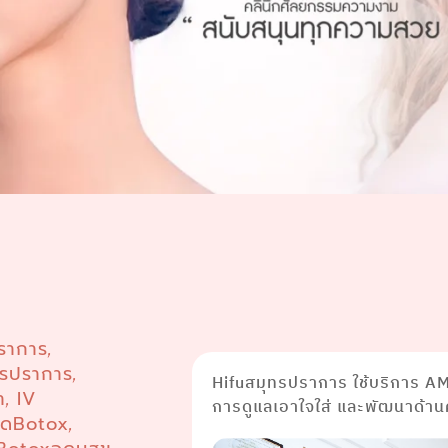
ปราการ
,
ทรปราการ
,
Hifuสมุทรปราการ ใช้บริการ AMI
า
IV
,
การดูแลเอาใจใส่ และพัฒนาด้าน
ีดBotox
,