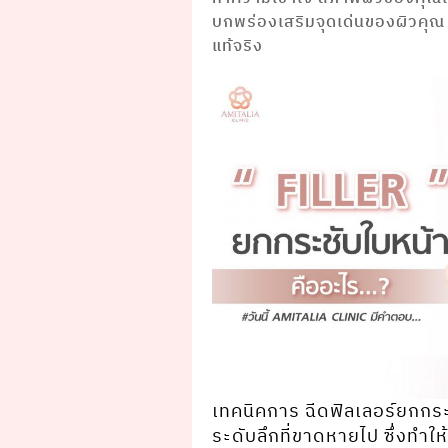
บกพร่องเสริมจุดเด่นของผิวคุณ เพ
แท้จริง
เทคนิคการ ฉีดฟิลเลอร์ยกกระ
ระดับลึกที่ขาดหายไป ซึ่งทํา