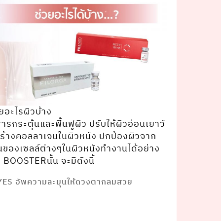
ยอะไรผิวบ้าง
ระตุ้นและฟื้นฟูผิว ปรับให้ผิวอ่อนเยาว์
สร้างคอลลาเจนในผิวหนัง ปกป้องผิวจาก
ของเซลล์ต่างๆในผิวหนังทํางานได้อย่าง
BOOSTERนั้น จะมีดังนี้
EYES อัพความละมุนให้ดวงตากลมสวย