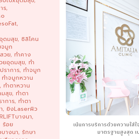
Botoxอุดมสุข
,
การ
,
so
esoFat
,
ุดมสุข
ซิลิโคน
,
มจมูก
งสวย
ทำคาง
,
วยอุดมสุข
ทำ
,
รปราการ
ทำจมูก
,
ทำจมูกหวาน
,
น
ทำตาหวาน
,
ดมสุข
ทำตา
,
ราการ
ทำตา
,
นา
ยิงLaserผิว
,
TRLIFTบางนา
,
ร้อย
เน้นการบริการด้วยความใส่ใ
,
ิวบางนา
รักษา
มาตรฐานสูงสุด เ
,