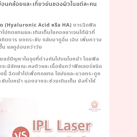
ย่อนคล้อยและเที่ยวย่นของผิวในแต่ละคน
การฉีดฟิล
ซิด (Hyaluronic Acid หรือ HA)
ข้าไปทดแทนและเติมเต็มใยคอลลาเจนใต้ผิวที่
เกิดการ ยกกระชับ กลับมาดูอิ่ม เอิบ เพิ่มความ
ขึ้น แลดูอ่อนกว่าวัย
ช่วยแก้ปัญหาในจุดที่ต่างกันไปบนใบหน้า โดยฟิล
้าจะมีลักษณะคงตัวและเนื้อข้นกว่าฟิลเลอร์ชนิด
นิดนี้ ฉีดเข้าไปเพื่อทดแทน ไขมันและมวลกระดูก
ระชับใบหน้า นอกจากจะช่วยเติมเต็ม ยังทําให้