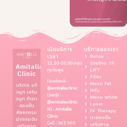
เปิดบริการ
บริการของเรา
เวลา
Botox
11.30-20.00 หยุด
ร้อยไหม TR
Amitalia
ทุกวันพุธ
LIFT
Clinic
Filler
Facebook :
Meso Fat
บริการ แก้
@amitaliaclinic
Hifu
จมูก เสริม
Line@ :
Meso white
จมูก ทำตา
@amitaliaclinic
Laser
สองชั้น
IG :
Amitalia
IV Therapy
ศัลยกรรม
Clinic
ตาสองชั้น
ปากกระจับ
Call : 061 965
เสริมคาง
เสริมคาง