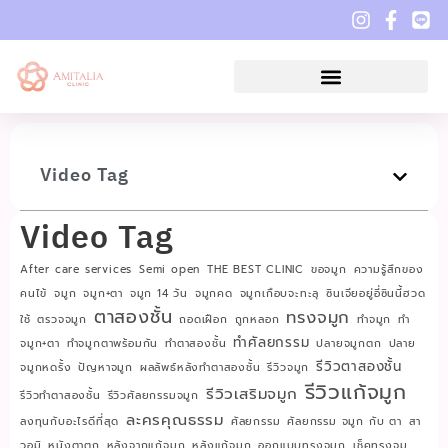
Video Tag
Video Tag
After care services
Semi open
THE BEST CLINIC
ขอจมูก
ความรู้สึกของ
คนไข้
จมูก
จมูก+ตา
จมูก 14 วัน
จมูกคด
จมูกเกือบจะทะลุ
ซินเจียอยู่อี่ซินนี้ฮวด
ตาสองชั้น
ทรงจมูก
ใช้
ตรวจจมูก
ถอดเฝือก
ถูกหลอก
ทำจมูก
ทำ
ทำศัลยกรรม
จมูก+ตา
ทำจมูกตาพร้อมกัน
ทำตาสองชั้น
ปลายจมูกตก
ปลาย
รีวิวตาสองชั้น
จมูกหดรั้ง
ปัญหาจมูก
ผลลัพธ์หลังทำตาสองชั้น
รีวิวจมูก
รีวิวแก้จมูก
รีวิวเสริมจมูก
รีวิวทำตาสองชั้น
รีวิวศัลยกรรมจมูก
ละครคุณธรรม
ลงทุนกับอะไรดีที่สุด
ศัลยกรรม
ศัลยกรรม จมูก กับ ตา
สา
วอมิ
หนังตาตก
หลังจากแก้จมูก
หลังแก้จมูก
ออกแบบทรงจมูก
เช็คทรงจมู