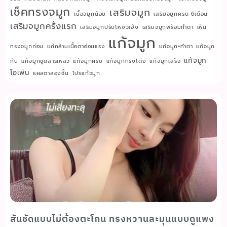
เช็คทรงจมูก
เสริมจมูก
เนื้อจมูกน้อย
เสริมจมูกครบ 6เดือน
เสริมจมูกครั้งแรก
เสริมจมูกปรับโหงวเฮ้ง
เสริมจมูกพร้อมทำตา
เห็น
แก้จมูก
ทรงจมูกก่อน
แก้กล้ามเนื้อตาอ่อนแรง
แก้จมูก+ทำตา
แก้จมูก
แก้จมูก
กัน
แก้จมูกขูดสารเหลว
แก้จมูกครบ
แก้จมูกทรงโด่ง
แก้จมูกเสร็จ
โอเพ่น
แผลตาสองชั้น
โปรแก้จมูก
สันชัดแบบไม่ต้องตะโกน ทรงหวานละมุนแบบดูแพง