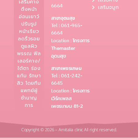
เสริมคาง
เสริมคาง
6664
เสริมจมูก
ดึงหน้า
อ่อนเยาว์
สาขาอุดมสุข
ปรับรูป
Tel : 061-965-
หน้าเรียว
6664
ลดริ้วรอย
Location :
โครงการ
ดูแลผิว
Themaster
พรรณ ฟิล
อุดมสุข
เลอร์คาง/
ใต้ตา ร่อง
สาขาเพชรเกษม
Tel : 061-242-
แก้ม รักษา
6645
สิว โดยทีม
แพทย์ผู้
Location :
โครงการ
ชำนาญ
เวิร์คเพลส
การ
เพชรเกษม 81-2
Copyright © 2026 – Amitalia clinic All right reserved.