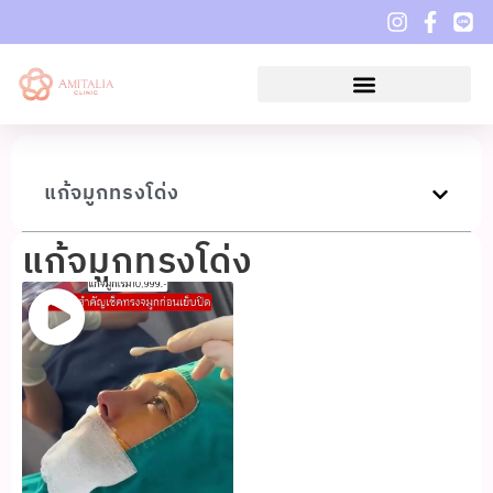
แก้จมูกทรงโด่ง
แก้จมูกทรงโด่ง