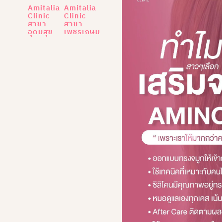
Amitalia
Amitalia
Clinic
Clinic
สาขา
สาขา
อุดมสุข
เพชรเกษม