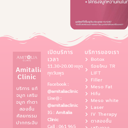
เปิดบริการ
บริการของเรา
เวลา
Botox
11.30-20.00 หยุด
ร้อยไหม TR
Amitalia
ทุกวันพุธ
LIFT
Clinic
Filler
Facebook :
Meso Fat
บริการ แก้
@amitaliaclinic
Hifu
จมูก เสริม
Line@ :
Meso white
จมูก ทำตา
@amitaliaclinic
Laser
สองชั้น
IG :
Amitalia
IV Therapy
ศัลยกรรม
Clinic
ตาสองชั้น
ปากกระจับ
Call : 061 965