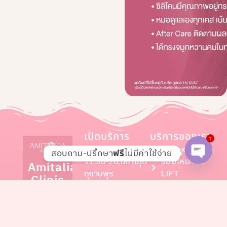
เปิดบริการ
บริการของเรา
1
เวลา
Botox
สอบถาม-ปรึกษา
ไม่มีค่าใช้จ่าย
ฟรี
11.30-20.00 หยุด
ร้อยไหม TR
Amitalia
Open c
ทุกวันพุธ
LIFT
Clinic
Filler
Facebook :
Meso Fat
บริการ แก้
@amitaliaclinic
Hifu
จมูก เสริม
Line@ :
Meso white
จมูก ทำตา