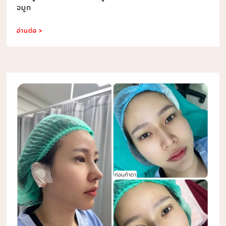
จมูก
อ่านต่อ >