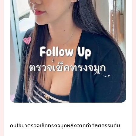
คนไข้มาตรวจเช็คทรงจมูกหลังจากทำศัลยกรรมกับ