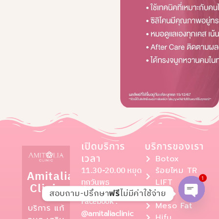
เปิดบริการ
บริการของเรา
เวลา
Botox
11.30-20.00 หยุด
ร้อยไหม TR
Amitalia
ทุกวันพุธ
LIFT
1
Clinic
สอบถาม-ปรึกษา
ไม่มีค่าใช้จ่าย
ฟรี
Filler
Facebook :
Meso Fat
บริการ แก้
Open c
@amitaliaclinic
Hifu